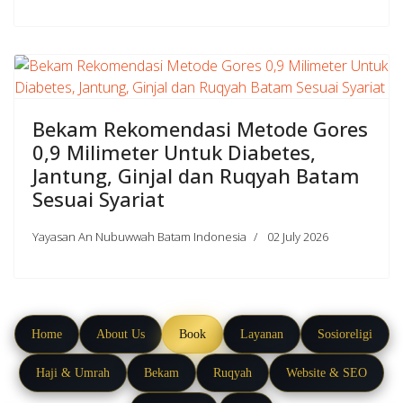
Bekam Rekomendasi Metode Gores
0,9 Milimeter Untuk Diabetes,
Jantung, Ginjal dan Ruqyah Batam
Sesuai Syariat
Yayasan An Nubuwwah Batam Indonesia
02 July 2026
Home
About Us
Book
Layanan
Sosioreligi
Haji & Umrah
Bekam
Ruqyah
Website & SEO