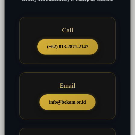
Call
(+62) 813-2871-2147
Email
info@bekam.or.id