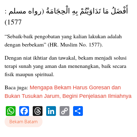
أَفْضَلُ مَا تَدَاوَيْتُمْ بِهِ الْحِجَامَةُ (رواه مسلم :
1577)
“Sebaik-baik pengobatan yang kalian lakukan adalah
dengan berbekam” (HR. Muslim No. 1577).
Dengan niat ikhtiar dan tawakal, bekam menjadi solusi
terapi sunah yang aman dan menenangkan, baik secara
fisik maupun spiritual.
Baca juga:
Mengapa Bekam Harus Goresan dan
Bukan Tusukan Jarum, Begini Penjelasan Ilmiahnya
WhatsApp
Facebook
Threads
LinkedIn
Copy
Share
Link
Bekam Batam