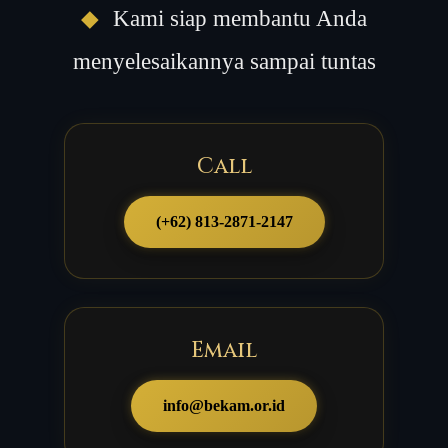
◆
Kami siap membantu Anda
menyelesaikannya sampai tuntas
Call
(+62) 813-2871-2147
Email
info@bekam.or.id