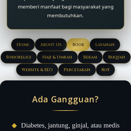
memberi manfaat bagi masyarakat yang
membutuhkan.
Home
About Us
Book
Layanan
Sosioreligi
Haji & Umrah
Bekam
Ruqyah
Website & SEO
Percetakan
RoS
Ada Gangguan?
◆
Diabetes, jantung, ginjal, atau medis