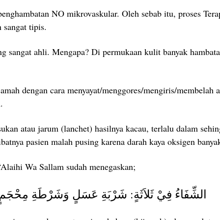
 penghambatan NO mikrovaskular. Oleh sebab itu, proses Ter
 sangat tipis.
ng sangat ahli. Mengapa? Di permukaan kulit banyak hambatan 
 hijamah dengan cara menyayat/menggores/mengiris/membelah
.
an atau jarum (lanchet) hasilnya kacau, terlalu dalam sehin
ibatnya pasien malah pusing karena darah kaya oksigen banyak
‘Alaihi Wa Sallam sudah menegaskan;
الشِّفَاءُ فِيْ ثَلاَثَةٍ: شَرْبَةِ عَسَلٍ وَشَرْطَةِ مِحْجَمٍ وَكَي