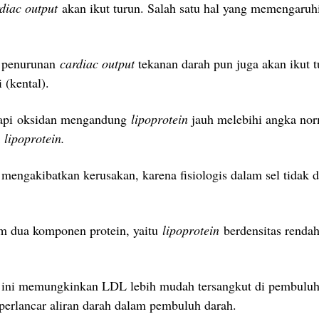
diac output
akan ikut turun. Salah satu hal yang memengaruhi
n penurunan
cardiac output
tekanan darah pun juga akan ikut 
 (kental).
erapi oksidan mengandung
lipoprotein
jauh melebihi angka no
k
lipoprotein.
engakibatkan kerusakan, karena fisiologis dalam sel tidak da
am dua komponen protein, yaitu
lipoprotein
berdensitas renda
 ini memungkinkan LDL lebih mudah tersangkut di pembuluh
perlancar aliran darah dalam pembuluh darah.