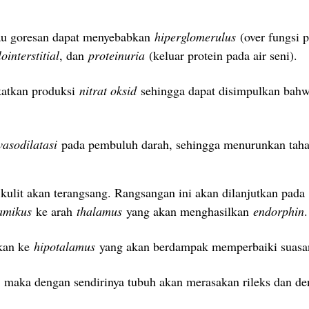
tau goresan dapat menyebabkan
hiperglomerulus
(over fungsi p
ointerstitial
, dan
proteinuria
(keluar protein pada air seni).
katkan produksi
nitrat oksid
sehingga dapat disimpulkan bahw
vasodilatasi
pada pembuluh darah, sehingga menurunkan taha
 kulit akan terangsang. Rangsangan ini akan dilanjutkan pada
lamikus
ke arah
thalamus
yang akan menghasilkan
endorphin
.
skan ke
hipotalamus
yang akan berdampak memperbaiki suasan
 maka dengan sendirinya tubuh akan merasakan rileks dan de