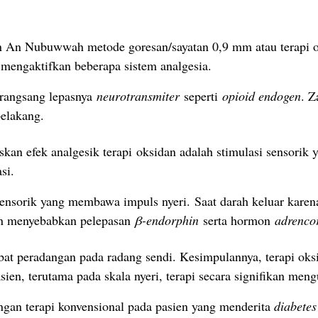
n An Nubuwwah metode goresan/sayatan 0,9 mm atau terapi o
mengaktifkan beberapa sistem analgesia.
erangsang lepasnya
neurotransmiter
seperti
opioid endogen
. Z
belakang.
an efek analgesik terapi oksidan adalah stimulasi sensorik
si.
 sensorik yang membawa impuls nyeri. Saat darah keluar kare
an menyebabkan pelepasan
β-endorphin
serta hormon
adrencor
 peradangan pada radang sendi. Kesimpulannya, terapi oksi
ien, terutama pada skala nyeri, terapi secara signifikan mengu
ngan terapi konvensional pada pasien yang menderita
diabetes