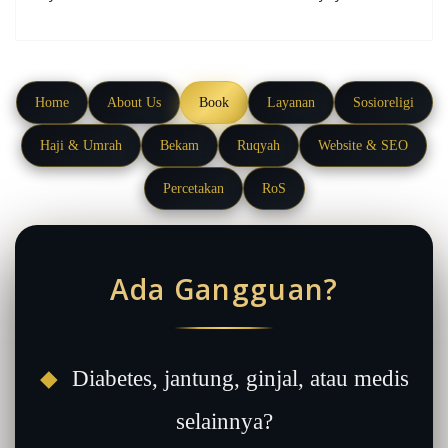
Home
About Us
Book
Layanan
Sosioreligi
Haji & Umrah
Bekam
Ruqyah
Website & SEO
Percetakan
RoS
Ada Gangguan?
◆
Diabetes, jantung, ginjal, atau medis
selainnya?