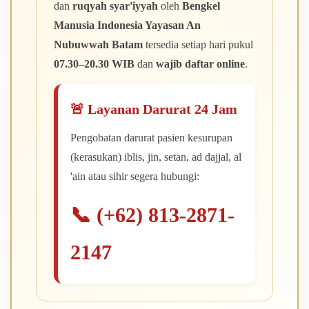
dan
ruqyah syar'iyyah
oleh
Bengkel
Manusia Indonesia Yayasan An
Nubuwwah Batam
tersedia setiap hari pukul
07.30–20.30 WIB
dan
wajib daftar online
.
🚨 Layanan Darurat 24 Jam
Pengobatan darurat pasien kesurupan
(kerasukan) iblis, jin, setan, ad dajjal, al
'ain atau sihir segera hubungi:
📞 (+62) 813-2871-
2147