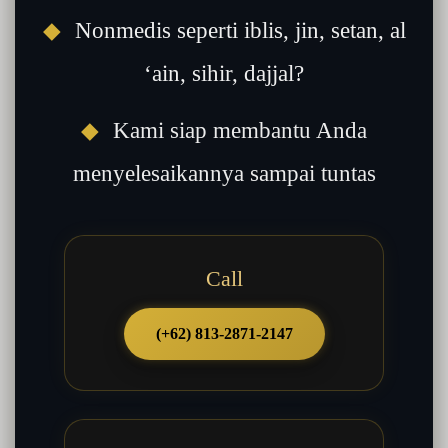
◆
Nonmedis seperti iblis, jin, setan, al
‘ain, sihir, dajjal?
◆
Kami siap membantu Anda
menyelesaikannya sampai tuntas
Call
(+62) 813-2871-2147