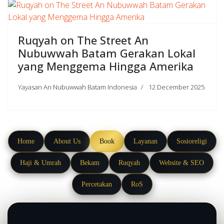
Ruqyah on The Street An
Nubuwwah Batam Gerakan Lokal
yang Menggema Hingga Amerika
Yayasan An Nubuwwah Batam Indonesia
12 December 2025
Home
About Us
Book
Layanan
Sosioreligi
Haji & Umrah
Bekam
Ruqyah
Website & SEO
Percetakan
RoS