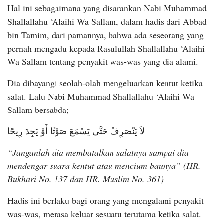
Hal ini sebagaimana yang disarankan Nabi Muhammad
Shallallahu ‘Alaihi Wa Sallam, dalam hadis dari Abbad
bin Tamim, dari pamannya, bahwa ada seseorang yang
pernah mengadu kepada Rasulullah Shallallahu ‘Alaihi
Wa Sallam tentang penyakit was-was yang dia alami.
Dia dibayangi seolah-olah mengeluarkan kentut ketika
salat. Lalu Nabi Muhammad Shallallahu ‘Alaihi Wa
Sallam bersabda;
لاَ يَنْصَرِفْ حَتَّى يَسْمَعَ صَوْتًا أَوْ يَجِدَ رِيحًا
“Janganlah dia membatalkan salatnya sampai dia
mendengar suara kentut atau mencium baunya” (HR.
Bukhari No. 137 dan HR. Muslim No. 361)
Hadis ini berlaku bagi orang yang mengalami penyakit
was-was, merasa keluar sesuatu terutama ketika salat.