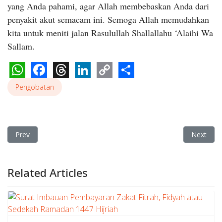
yang Anda pahami, agar Allah membebaskan Anda dari
penyakit akut semacam ini. Semoga Allah memudahkan
kita untuk meniti jalan Rasulullah Shallallahu ‘Alaihi Wa
Sallam.
WhatsApp
Facebook
Threads
LinkedIn
Copy
Share
Pengobatan
Link
Previous article: Surat Imbauan Pembayaran Zakat Fitrah, Fidy
Next arti
Prev
Next
Related Articles