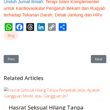
Unduh Jurnal Ilmiah:
Terapi Islam Komplementer
untuk Kardiovaskular Pengaruh Bekam dan Ruqyah
terhadap Tekanan Darah, Detak Jantung dan HRV
WhatsApp
Facebook
Threads
LinkedIn
Copy
Share
Link
Blog
Previous article: Bekam Batam Tidak Hanya Untuk Orang Sakit T
Next arti
Prev
Next
Related Articles
Hasrat Seksual Hilang Tanpa