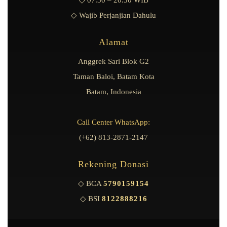
◇ 07.30 – 20.30 WIB
◇ Wajib Perjanjian Dahulu
Alamat
Anggrek Sari Blok G2
Taman Baloi, Batam Kota
Batam, Indonesia
Call Center WhatsApp:
(+62) 813-2871-2147
Rekening Donasi
◇ BCA
5790159154
◇ BSI
8122888216