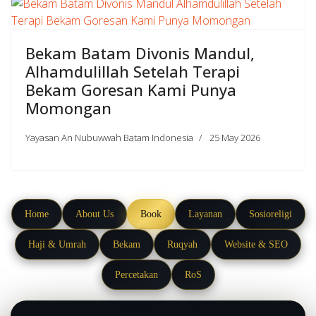
Bekam Batam Divonis Mandul,
Alhamdulillah Setelah Terapi
Bekam Goresan Kami Punya
Momongan
Yayasan An Nubuwwah Batam Indonesia
25 May 2026
Home
About Us
Book
Layanan
Sosioreligi
Haji & Umrah
Bekam
Ruqyah
Website & SEO
Percetakan
RoS