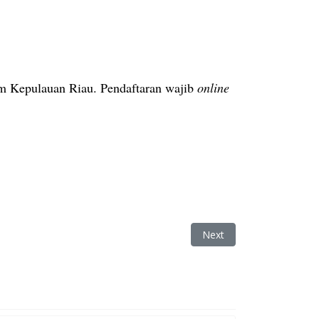
m Kepulauan Riau. Pendaftaran wajib
online
erubah Mencekam
Next article: Tempat Usa
Next