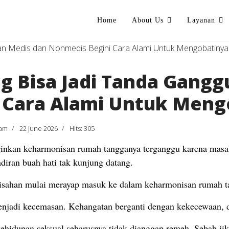
Home
About Us
Layanan
ng Bisa Jadi Tanda Gang
 Cara Alami Untuk Meng
tam
22 June 2026
Hits: 305
ginkan keharmonisan rumah tangganya terganggu karena masa
adiran buah hati tak kunjung datang.
gelisahan mulai merayap masuk ke dalam keharmonisan rumah 
menjadi kecemasan. Kehangatan berganti dengan kekecewaan,
ehidupan seksual seharusnya tidak dianggap remeh. Sebab jika