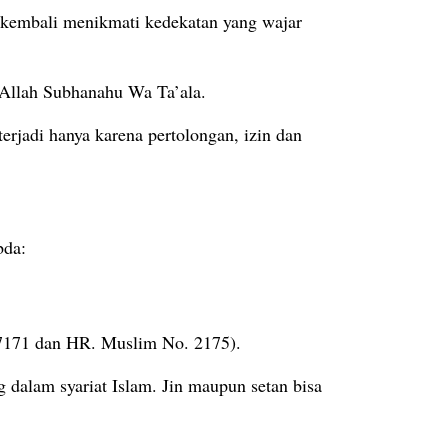
 kembali menikmati kedekatan yang wajar
 Allah Subhanahu Wa Ta’ala.
rjadi hanya karena pertolongan, izin dan
 Imam Muslim, Rasulullah ﷺ bersabda:
 7171 dan HR. Muslim No. 2175).
dalam syariat Islam. Jin maupun setan bisa