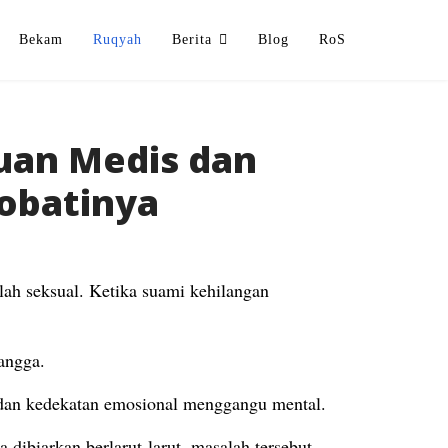
Bekam
Ruqyah
Berita
Blog
RoS
guan Medis dan
obatinya
lah seksual.
Ketika suami kehilangan
tangga.
 dan kedekatan emosional menggangu mental.
 dibiarkan berlarut-larut, masalah tersebut