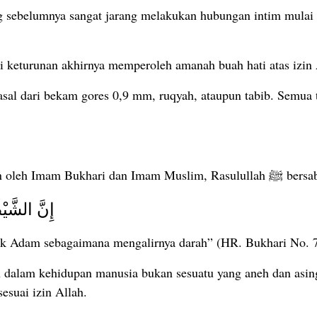
g sebelumnya sangat jarang melakukan hubungan intim mulai
i keturunan akhirnya memperoleh amanah buah hati atas izin
sal dari bekam gores 0,9 mm, ruqyah, ataupun tabib. Semua te
Dalam sebuah hadis shahih yang diriwayatkan oleh Imam Bukhari dan
إِنَّ الشَّي
nak Adam sebagaimana mengalirnya darah” (HR. Bukhari No.
 dalam kehidupan manusia bukan sesuatu yang aneh dan asing 
suai izin Allah.