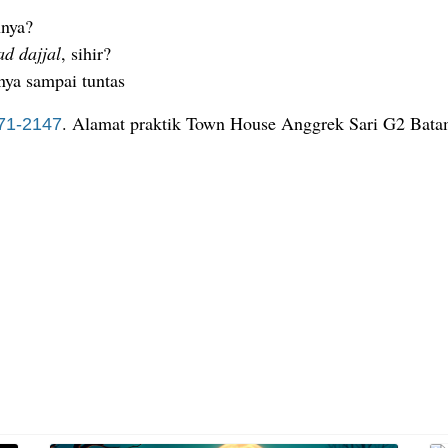
nnya?
ad dajjal
, sihir?
ya sampai tuntas
. Alamat praktik Town House Anggrek Sari G2 Bata
71-2147
Sihir, Pelanggan Hilang, Omzet Anjlok Drastis dan Suasana Usaha B