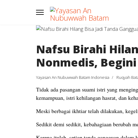
Nafsu Birahi Hila
Nonmedis, Begini
Yayasan An Nubuwwah Batam Indonesia
Ruqyah Ba
Tidak ada pasangan suami istri yang mengin
kemampuan, istri kehilangan hasrat, dan keh
Meski berbagai ikhtiar telah dilakukan, ke
Sedikit demi sedikit, kebahagiaan berubah 
Karena itulah, setiap tanda gangguan dalam k