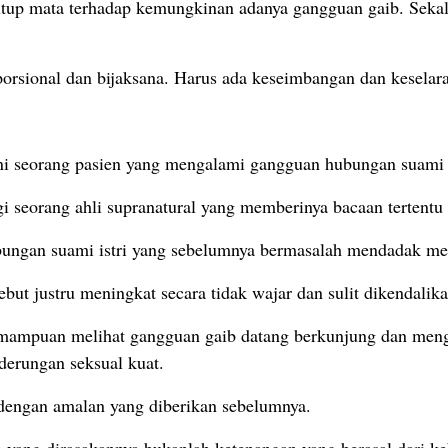
utup mata terhadap kemungkinan adanya gangguan gaib. Seka
porsional dan bijaksana. Harus ada keseimbangan dan kesela
i seorang pasien yang mengalami gangguan hubungan suami 
i seorang ahli supranatural yang memberinya bacaan tertentu 
ungan suami istri yang sebelumnya bermasalah mendadak men
but justru meningkat secara tidak wajar dan sulit dikendalika
emampuan melihat gangguan gaib datang berkunjung dan men
derungan seksual kuat.
it dengan amalan yang diberikan sebelumnya.
 yang dirasakannya bukanlah ketenangan yang berasal dari k