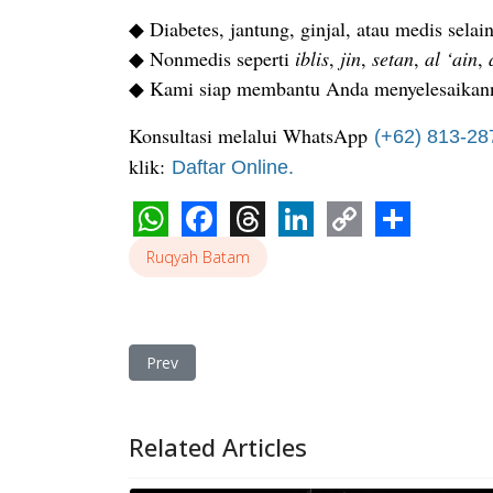
◆ Diabetes, jantung, ginjal, atau medis selai
◆ Nonmedis seperti
iblis
,
jin
,
setan
,
al ‘ain
,
◆ Kami siap membantu Anda menyelesaikann
Konsultasi melalui WhatsApp
(+62) 813-28
klik:
Daftar Online.
WhatsApp
Facebook
Threads
LinkedIn
Copy
Share
Ruqyah Batam
Link
Previous article: Ruqyah Tempat Usaha Karena 
Prev
Related Articles