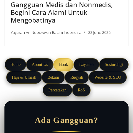
Gangguan Medis dan Nonmedis,
Begini Cara Alami Untuk
Mengobatinya
Yayasan An Nubuwwah Batam Indonesia
22 June 2026
Home
About Us
Book
Layanan
Sosioreligi
Haji & Umrah
Bekam
Ruqyah
Website & SEO
Percetakan
RoS
Ada Gangguan?