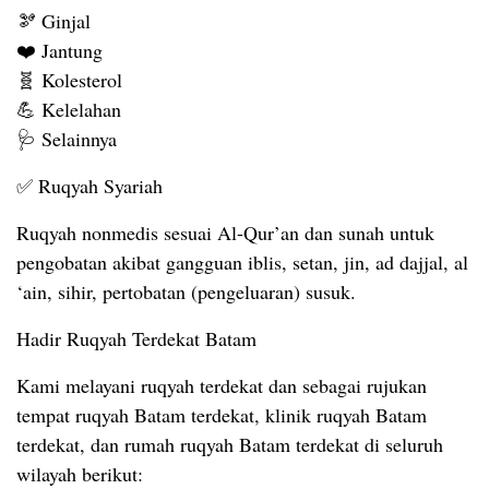
🫘 Ginjal
❤️ Jantung
🧬 Kolesterol
💪 Kelelahan
🩺 Selainnya
✅
Ruqyah Syariah
Ruqyah nonmedis sesuai Al-Qur’an dan sunah untuk
pengobatan akibat gangguan iblis, setan, jin, ad dajjal, al
‘ain, sihir, pertobatan (pengeluaran) susuk.
Hadir Ruqyah Terdekat Batam
Kami melayani ruqyah terdekat dan sebagai rujukan
tempat ruqyah Batam terdekat, klinik ruqyah Batam
terdekat, dan rumah ruqyah Batam terdekat di seluruh
wilayah berikut: